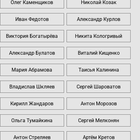
Олег Каменщиков
Николай Козак
Иван Федотов
Александр Курлов
Виктория Богатырёва
Никита Кологривый
Александр Булатов
Виталий Кищенко
Мария Абрамова
Таисья Калинина
Владислав Шкляев
Сергей Шароватов
Кирилл Жандаров
Антон Морозов
Ольга Тумайкина
Сергей Мелконян
Антон Стреляев
Артём Кретов