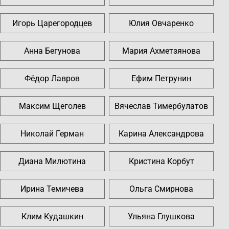
Игорь Царегородцев
Юлия Овчаренко
Анна Бегунова
Мария Ахметзянова
Фёдор Лавров
Ефим Петрунин
Максим Щеголев
Вячеслав Тимербулатов
Николай Герман
Карина Александрова
Диана Милютина
Кристина Корбут
Ирина Темичева
Ольга Смирнова
Клим Кудашкин
Ульяна Глушкова