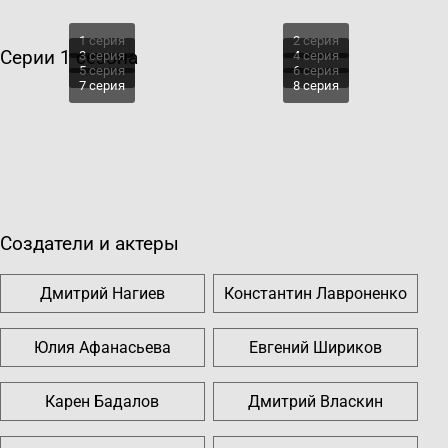
1 серия
2 серия
Серии 1 сезона
3 серия
4 серия
5 серия
6 серия
7 серия
8 серия
Создатели и актеры
Дмитрий Нагиев
Константин Лавроненко
Юлия Афанасьева
Евгений Шириков
Карен Бадалов
Дмитрий Власкин