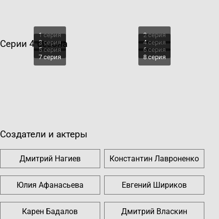
1 серия
2 серия
Серии 4 сезона
3 серия
4 серия
5 серия
6 серия
7 серия
8 серия
Создатели и актеры
Дмитрий Нагиев
Константин Лавроненко
Юлия Афанасьева
Евгений Шириков
Карен Бадалов
Дмитрий Власкин