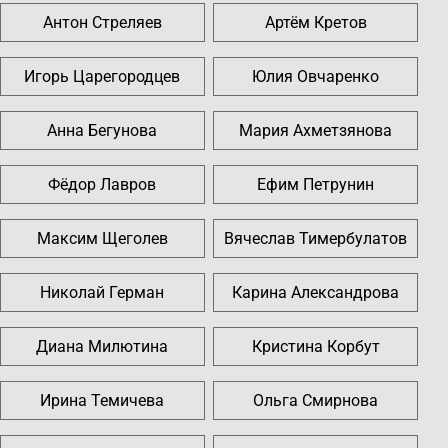
Антон Стреляев
Артём Кретов
Игорь Царегородцев
Юлия Овчаренко
Анна Бегунова
Мария Ахметзянова
Фёдор Лавров
Ефим Петрунин
Максим Щеголев
Вячеслав Тимербулатов
Николай Герман
Карина Александрова
Диана Милютина
Кристина Корбут
Ирина Темичева
Ольга Смирнова