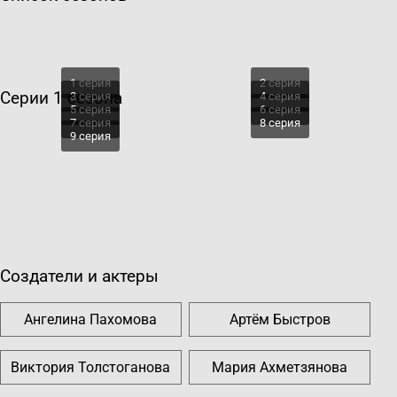
1 серия
2 серия
Серии 1 сезона
3 серия
4 серия
5 серия
6 серия
7 серия
8 серия
9 серия
Создатели и актеры
Ангелина Пахомова
Артём Быстров
Виктория Толстоганова
Мария Ахметзянова