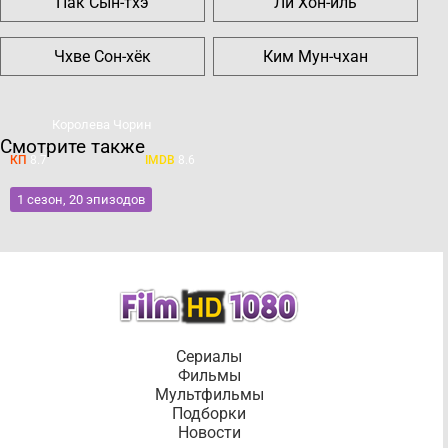
Пак Сын-тхэ
Ли Хон-иль
Чхве Сон-хёк
Ким Мун-чхан
Королева Чорин
Смотрите также
КП
8.7
IMDB
8.6
1 сезон, 20 эпизодов
Сериалы
Фильмы
Мультфильмы
Подборки
Новости