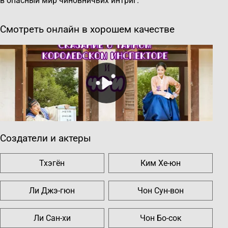
в опасный мир чиновничьих интриг.
Смотреть онлайн в хорошем качестве
Создатели и актеры
Тхэгён
Ким Хе-юн
Ли Джэ-гюн
Чон Сун-вон
Ли Сан-хи
Чон Бо-сок