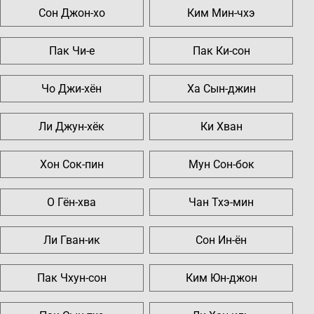
Сон Джон-хо
Ким Мин-чхэ
Пак Чи-е
Пак Ки-сон
Чо Джи-хён
Ха Сын-джин
Ли Джун-хёк
Ки Хван
Хон Сок-пин
Мун Сон-бок
О Гён-хва
Чан Тхэ-мин
Ли Гван-ик
Сон Ин-ён
Пак Чхун-сон
Ким Юн-джон