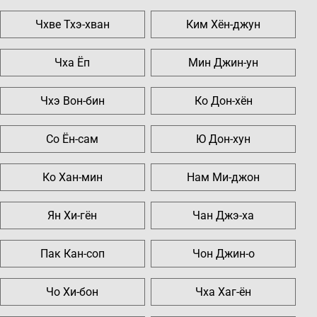
Чхве Тхэ-хван
Ким Хён-джун
Чха Ёп
Мин Джин-ун
Чхэ Вон-бин
Ко Дон-хён
Со Ён-сам
Ю Дон-хун
Ко Хан-мин
Нам Ми-джон
Ян Хи-гён
Чан Джэ-ха
Пак Кан-соп
Чон Джин-о
Чо Хи-бон
Чха Хаг-ён