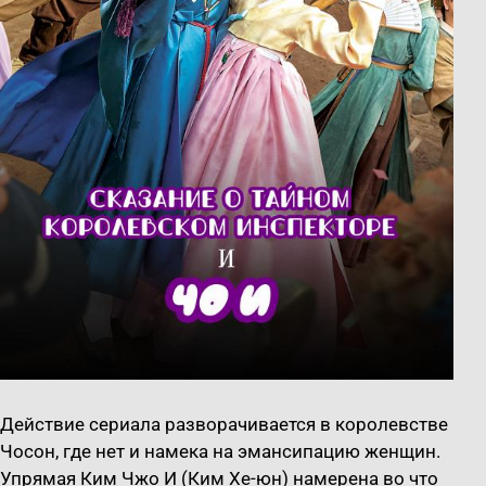
Действие сериала разворачивается в королевстве
Чосон, где нет и намека на эмансипацию женщин.
Упрямая Ким Чжо И (Ким Хе-юн) намерена во что