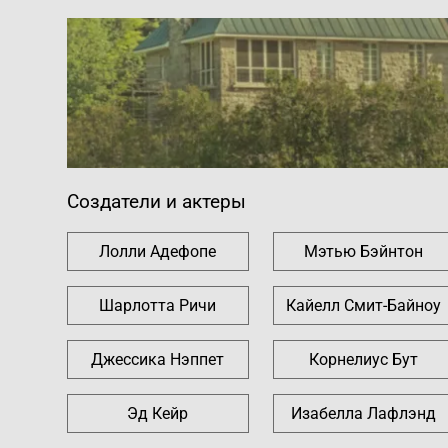
Создатели и актеры
Лолли Адефопе
Мэтью Бэйнтон
Шарлотта Ричи
Кайелл Смит-Байноу
Джессика Нэппет
Корнелиус Бут
Эд Кейр
Изабелла Лафлэнд