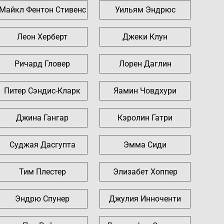
Майкл Фентон Стивенс
Уильям Эндрюс
Леон Херберт
Джеки Клун
Ричард Гловер
Лорен Даглин
Питер Сэндис-Кларк
Яамин Човдхури
Джина Гангар
Кэролин Гатри
Суджая Дасгупта
Эмма Сиди
Тим Плестер
Элизабет Хоппер
Эндрю Спунер
Джулия Инноченти