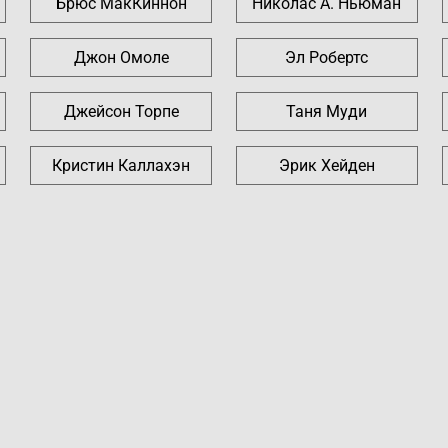
Брюс МакКиннон
Николас А. Ньюман
Джон Омоле
Эл Робертс
Джейсон Торпе
Таня Муди
Кристин Каллахэн
Эрик Хейден