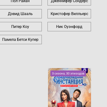
Пол Райан
Дженнифер Сондерс
Дэвид Шааль
Кристофер Вилльерс
Питер Коу
Ник Оуэнфорд
Памела Бетси Купер
3 сезона, 30 эпизодов