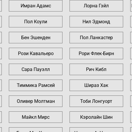
Имран Адамс
Лорна Гэйл
Пол Коули
Нил Эдмонд
Бен Эшенден
Пол Ланкастер
Рози Кавальеро
Рори Флек-Бирн
Сара Пауэлл
Рич Кибл
Тиммика Рамсей
Шираз Хак
Оливер Молтман
Тоби Лонгуорт
Майкл Мирс
Кэролайн Шин