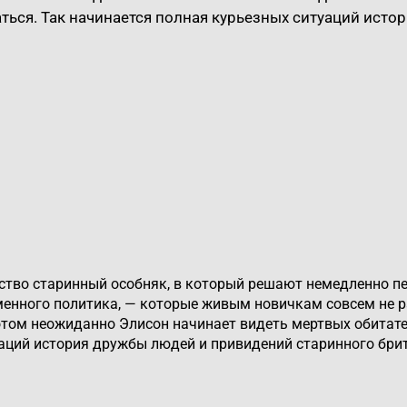
ться. Так начинается полная курьезных ситуаций ист
тво старинный особняк, в который решают немедленно пер
менного политика, — которые живым новичкам совсем не 
 Потом неожиданно Элисон начинает видеть мертвых обитат
уаций история дружбы людей и привидений старинного бри