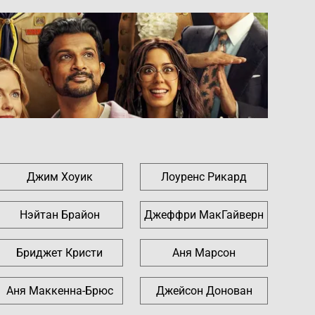
Джим Хоуик
Лоуренс Рикард
Нэйтан Брайон
Джеффри МакГайверн
Бриджет Кристи
Аня Марсон
Аня Маккенна-Брюс
Джейсон Донован