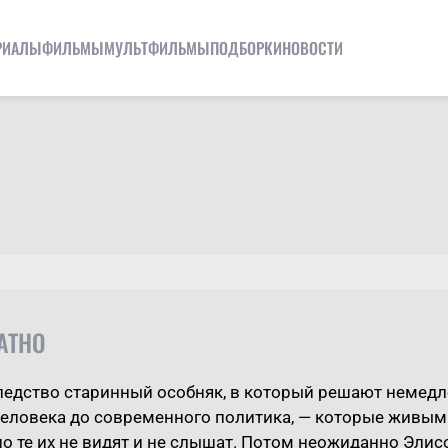
РИАЛЫ
ФИЛЬМЫ
МУЛЬТФИЛЬМЫ
ПОДБОРКИ
НОВОСТИ
АТНО
едство старинный особняк, в который решают немедлен
человека до современного политика, — которые живым
но те их не видят и не слышат. Потом неожиданно Элис