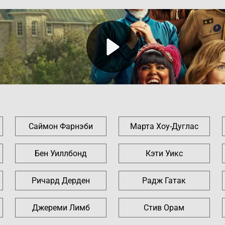
Саймон Фарнэби
Марта Хоу-Дуглас
Бен Уиллбонд
Кэти Уикс
Ричард Дерден
Радж Гатак
Джереми Лимб
Стив Орам