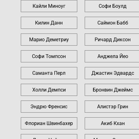
Кайли Миноуг
Софи Боулд
Килин Данн
Саймон Бабб
Марио Деметриу
Ричард Диксон
Софи Томпсон
Анджела Йео
Саманта Перл
Джастин Эдвардс
Холли Демпси
Бронвин Джеймс
Эндрю Френсис
Алистэр Грин
Флориан Швинбахер
Акиб Кхан