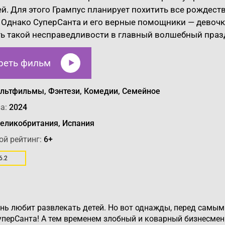
ей. Для этого Грампус планирует похитить все рождест
 Однако СуперСанта и его верные помощники — девочк
ь такой несправедливости в главный волшебный празд
реть фильм
льтфильмы, Фэнтези, Комедии, Семейное
а:
2024
еликобритания, Испания
ой рейтинг:
6+
6.2
ь любит развлекать детей. Но вот однажды, перед самым 
 СуперСанта! А тем временем злобный и коварный бизнесм