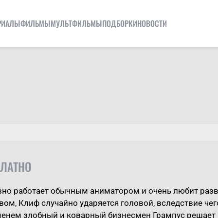
РИАЛЫ
ФИЛЬМЫ
МУЛЬТФИЛЬМЫ
ПОДБОРКИ
НОВОСТИ
ПЛАТНО
но работает обычным аниматором и очень любит разв
ом, Клиф случайно ударяется головой, вследствие чего
менем злобный и коварный бизнесмен Грампус решает