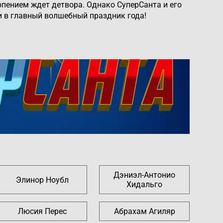
рпением ждет детвора. Однако СуперСанта и его
и в главный волшебный праздник года!
Дэниэл-Антонио
Элинор Ноубл
Хидальго
Люсия Перес
Абрахам Агиляр