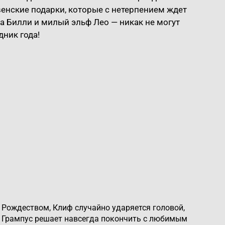
венские подарки, которые с нетерпением ждет
а Билли и милый эльф Лео — никак не могут
ник года!
Рождеством, Клиф случайно ударяется головой,
ен Грампус решает навсегда покончить с любимым