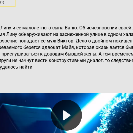
7.9
Лину и ее малолетнего сына Ваню. Об исчезновении своей
мя Лину обнаруживают на заснеженной улице в одном хала
озрение попадает ее муж Виктор. Дело о двойном похищен
еваемого берется адвокат Майя, которая оказывается быв
в прислушиваться к доводам бывшей жены. А тем временем
уги не начнут вести конструктивный диалог, то следствие 
 удалось найти.