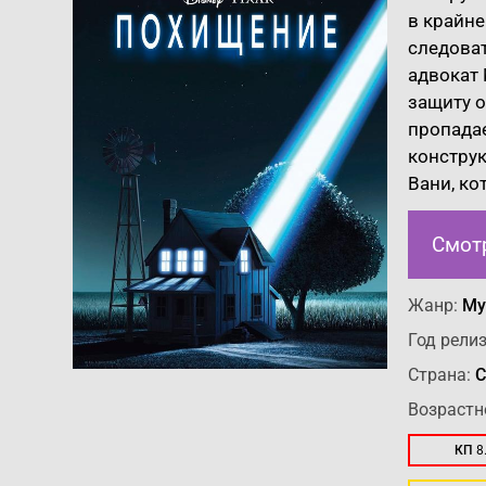
в крайне
следоват
адвокат 
защиту о
пропадае
конструк
Вани, ко
Смот
Жанр:
Му
Год релиз
Страна:
С
Возрастн
КП
8