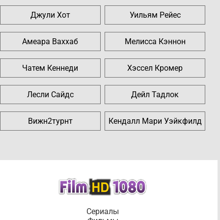
Джули Хот
Уильям Рейес
Амеара Ваххаб
Мелисса Кэннон
Чатем Кеннеди
Хэссел Кромер
Лесли Сайдс
Дейл Тадлок
Вижн2турнт
Кендалл Мари Уэйкфилд
Сериалы