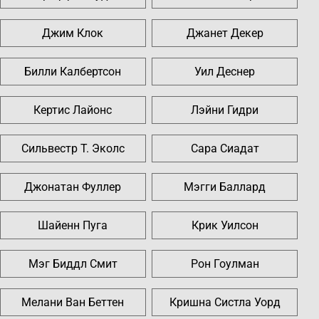
Джим Клок
Джанет Декер
Билли Калбертсон
Уил Деснер
Кертис Лайонс
Лэйни Гидри
Сильвестр Т. Эколс
Сара Сиадат
Джонатан Фуллер
Мэгги Баллард
Шайенн Пуга
Крик Уилсон
Мэг Биддл Смит
Рон Гоулман
Мелани Ван Беттен
Кришна Систла Уорд